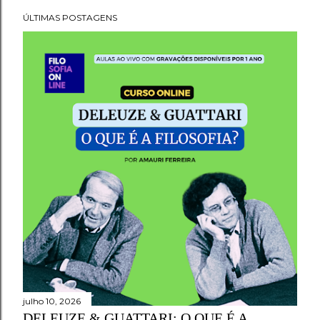
ÚLTIMAS POSTAGENS
P
o
s
t
a
g
e
n
s
julho 10, 2026
DELEUZE & GUATTARI: O QUE É A