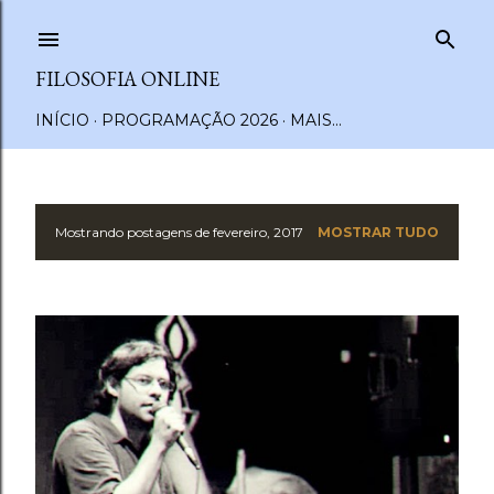
Pular para o conteúdo principal
FILOSOFIA ONLINE
INÍCIO
PROGRAMAÇÃO 2026
MAIS…
Mostrando postagens de fevereiro, 2017
MOSTRAR TUDO
P
o
s
t
a
g