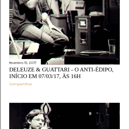
e
n
s
fevereiro 15, 2017
DELEUZE & GUATTARI - O ANTI-ÉDIPO,
INÍCIO EM 07/03/17, ÀS 16H
Compartilhar