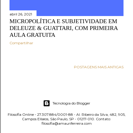
e
n
abril 26, 2021
MICROPOLÍTICA E SUBJETIVIDADE EM
s
DELEUZE & GUATTARI, COM PRIMEIRA
AULA GRATUITA
Compartilhar
POSTAGENS MAIS ANTIGAS
Tecnologia do Blogger
Filosofia Online - 27.307.884/0001-88 - Al. Ribeiro da Silva, 482, 905,
Campos Elíseos, São Paulo, SP - 01217-010. Contato:
filosofia@amauriferreira.com