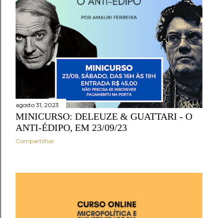
e
n
s
agosto 31, 2023
MINICURSO: DELEUZE & GUATTARI - O
ANTI-ÉDIPO, EM 23/09/23
Compartilhar