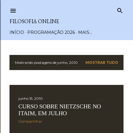
Pular para o conteúdo principal
FILOSOFIA ONLINE
INÍCIO
PROGRAMAÇÃO 2026
MAIS…
Mostrando postagens de junho, 2010
MOSTRAR TUDO
P
o
s
junho 15, 2010
t
CURSO SOBRE NIETZSCHE NO
a
ITAIM, EM JULHO
Compartilhar
g