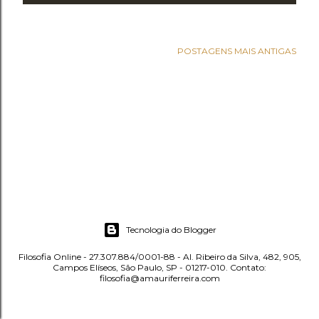
e
n
POSTAGENS MAIS ANTIGAS
s
Tecnologia do Blogger
Filosofia Online - 27.307.884/0001-88 - Al. Ribeiro da Silva, 482, 905,
Campos Elíseos, São Paulo, SP - 01217-010. Contato:
filosofia@amauriferreira.com