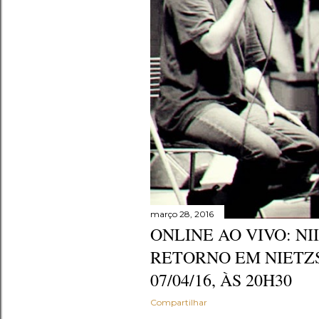
e
n
s
março 28, 2016
ONLINE AO VIVO: NI
RETORNO EM NIETZS
07/04/16, ÀS 20H30
Compartilhar