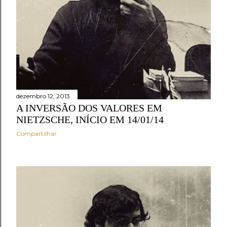
e
n
s
dezembro 12, 2013
A INVERSÃO DOS VALORES EM
NIETZSCHE, INÍCIO EM 14/01/14
Compartilhar