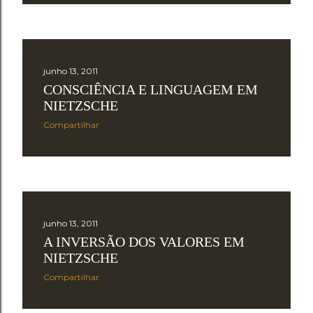
e
n
s
junho 13, 2011
CONSCIÊNCIA E LINGUAGEM EM
NIETZSCHE
Compartilhar
junho 13, 2011
A INVERSÃO DOS VALORES EM
NIETZSCHE
Compartilhar