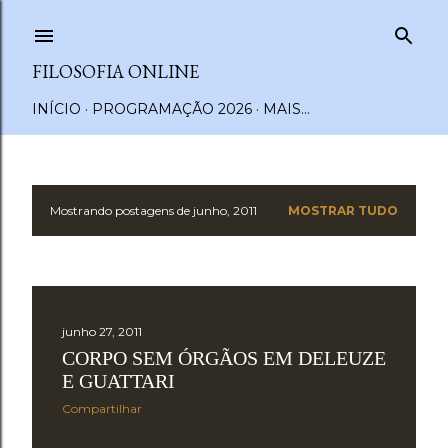
Pular para o conteúdo principal
FILOSOFIA ONLINE
INÍCIO
PROGRAMAÇÃO 2026
MAIS…
Mostrando postagens de junho, 2011
MOSTRAR TUDO
P
o
s
junho 27, 2011
t
CORPO SEM ÓRGÃOS EM DELEUZE
a
E GUATTARI
Compartilhar
g