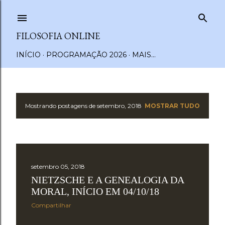
Pular para o conteúdo principal
FILOSOFIA ONLINE
INÍCIO
PROGRAMAÇÃO 2026
MAIS…
Mostrando postagens de setembro, 2018
MOSTRAR TUDO
P
o
s
setembro 05, 2018
t
NIETZSCHE E A GENEALOGIA DA
a
MORAL, INÍCIO EM 04/10/18
Compartilhar
g