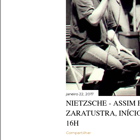
e
n
s
janeiro 22, 2017
NIETZSCHE - ASSIM
ZARATUSTRA, INÍCIO 
16H
Compartilhar