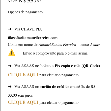
R$ 99,00
Valor:
Opções de pagamento:
➜
Via CHAVE PIX
filosofia@amauriferreira.com
Conta em nome de
Amauri Santos Ferreira
- banco
Asaas
⚠️
Envie o comprovante para o e-mail acima
➜
boleto
Pix copia e cola (QR Code)
Via ASAAS no
e
CLIQUE AQUI
para efetuar o pagamento
➜
cartão de crédito
Via ASAAS no
em até 3x de R$
33,00 sem juros
CLIQUE AQUI
para efetuar o pagamento