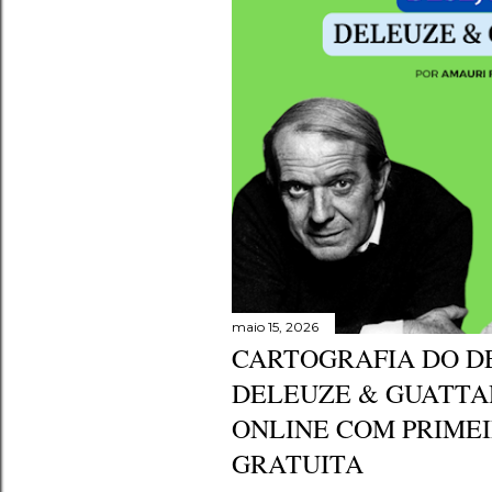
e
n
s
maio 15, 2026
CARTOGRAFIA DO D
DELEUZE & GUATTAR
ONLINE COM PRIME
GRATUITA