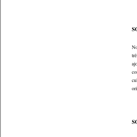
S
No
tr
aj
co
cu
or
S