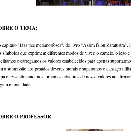
OBRE O TEMA:
 capítulo "Das três metamorfoses", do livro "Assim falou Zaratustra", 
ês símbolos que exprimem diferentes modos de viver: o camelo, o leão 
oelhamos e carregamos os valores estabelecidos para apenas suportarm
m a submissão aos pesados deveres morais e superamos o cansaço niilis
lpa e ressentimento, nos tornamos criadores de novos valores ao afirm
igem e finalidade.
OBRE O PROFESSOR: