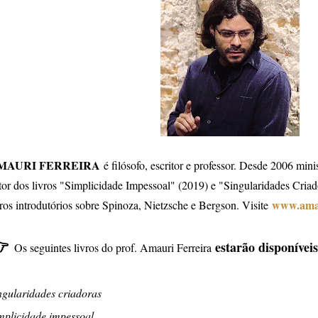
MAURI FERREIRA
é filósofo, escritor e professor. Desde 2006 minis
tor dos livros "Simplicidade Impessoal" (2019) e "Singularidades Cria
www.amau
vros introdutórios sobre Spinoza, Nietzsche e Bergson. Visite
👉
estarão disponívei
Os seguintes livros do prof. Amauri Ferreira
ngularidades criadoras
mplicidade impessoal