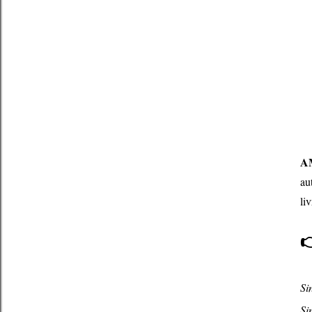
A
au
li
Si
Si