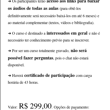
acesso aos links para baixar
➜ Os participantes terão
os áudios de todas as aulas
(para obtê-los
definitivamente
s
erá necessário baixá-los em até 6 meses
)
e
ao material complementar (textos, vídeos e bibliografia).
interessados em geral
➜ O curso é destinado a
e não é
necessário ter conhecimento prévio para se inscrever.
não será
➜ Por ser um curso totalmente gravado,
possível fazer pergunta
s
, pois o chat não estará
disponível.
certificado de participação
➜ Haverá
com carga
horária de 43 horas.
R$ 299,00
Valor:
.
Opções de pagamento: