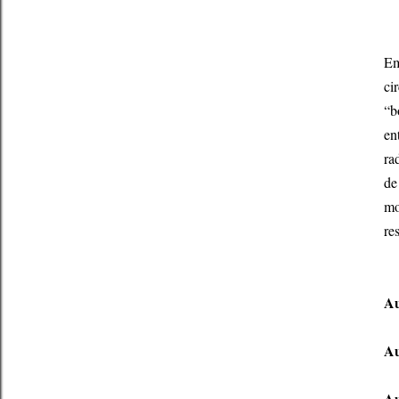
Em
ci
“b
en
ra
de
mo
re
Au
Au
Au