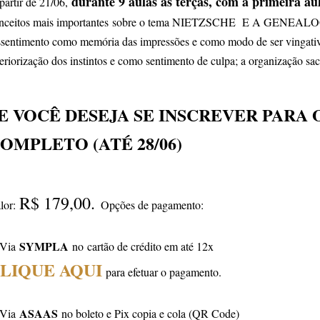
durante 9 aulas às terças, com a primeira aul
partir de 21/06,
nceitos mais importantes
sobre o tema NIETZSCHE E A GENEAL
ssentimento como memória das impressões e como modo de ser vingati
teriorização dos instintos e como sentimento de culpa; a organização sace
E VOCÊ DESEJA SE INSCREVER PARA 
OMPLETO (ATÉ 28/06)
R$ 179,00.
lor:
Opções de pagamento:
SYMPLA
 Via
no
cartão de crédito em até 12x
LIQUE AQUI
para efetuar o pagamento.
ASAAS
 Via
no boleto e Pix copia e cola (QR Code)