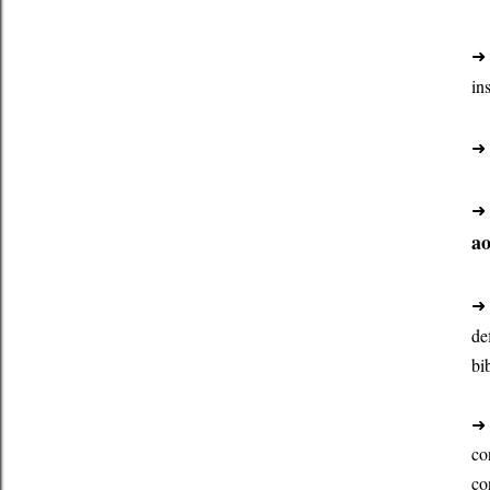
➜ 
in
➜ 
➜ 
ao
➜ 
de
bi
➜ 
co
co