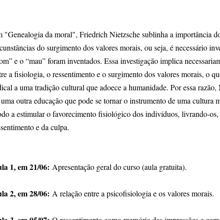
 "Genealogia da moral", Friedrich Nietzsche sublinha a importância d
rcunstâncias do surgimento dos valores morais, ou seja, é necessário inv
om” e o “mau” foram inventados. Essa investigação implica necessaria
tre a fisiologia, o ressentimento e o surgimento dos valores morais, o qu
dical a uma tradição cultural que adoece a humanidade. Por essa razão, 
 uma outra educação que pode se tornar o instrumento de uma cultura ma
do a estimular o favorecimento fisiológico dos indivíduos, livrando-o
ssentimento e da culpa.
la 1, em 21/06:
Apresentação geral do curso (aula gratuita).
la 2, em 28/06:
A relação entre a psicofisiologia e os valores morais.
la 3, em 05/07:
O ressentimento como memória das impressões e como 