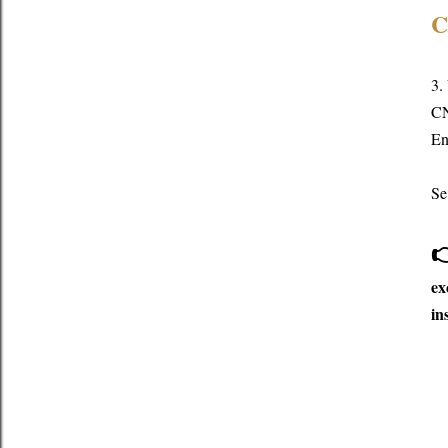
C
3.
CN
En
Se

ex
in