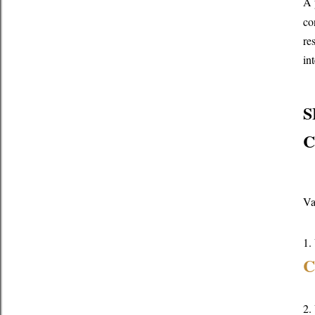
A 
co
re
in
S
C
Va
1.
C
2.