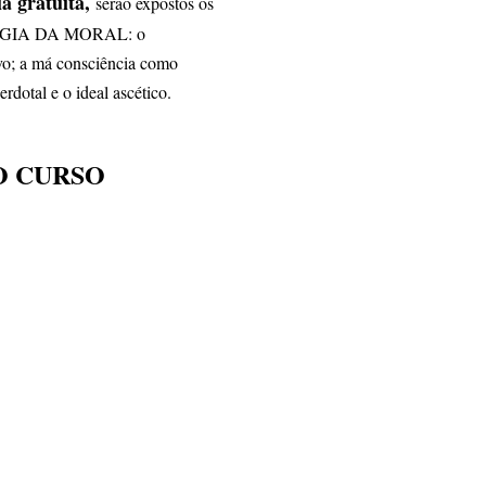
a gratuita,
serão expostos os
OGIA DA MORAL: o
vo; a má consciência como
rdotal e o ideal ascético.
O CURSO