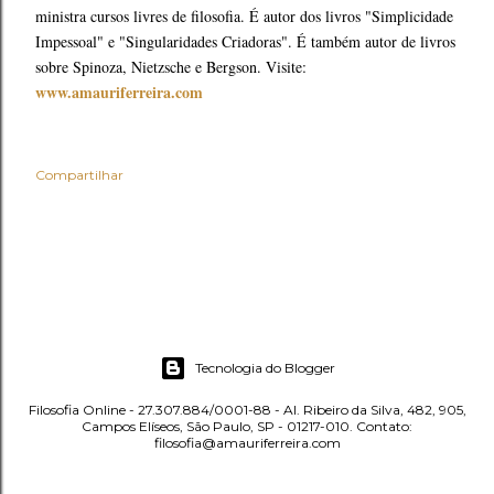
ministra cursos livres de filosofia. É autor dos livros "Simplicidade
Impessoal" e "Singularidades Criadoras". É também autor de livros
sobre Spinoza, Nietzsche e Bergson. Visite:
www.amauriferreira.com
Compartilhar
Tecnologia do Blogger
Filosofia Online - 27.307.884/0001-88 - Al. Ribeiro da Silva, 482, 905,
Campos Elíseos, São Paulo, SP - 01217-010. Contato:
filosofia@amauriferreira.com