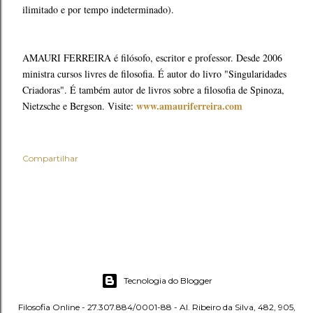
ilimitado e por tempo indeterminado).
AMAURI FERREIRA é filósofo, escritor e professor. Desde 2006
ministra cursos livres de filosofia. É autor do livro "Singularidades
Criadoras". É também autor de livros sobre a filosofia de Spinoza,
www.amauriferreira.com
Nietzsche e Bergson. Visite:
Compartilhar
Tecnologia do Blogger
Filosofia Online - 27.307.884/0001-88 - Al. Ribeiro da Silva, 482, 905,