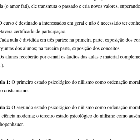
da (o amor fati), ele transmuta o passado e cria novos valores, superando
O curso é destinado a interessados em geral e não é necessário ter conhe
Haverá certificado de participação.
Cada aula é dividida em três partes: na primeira parte, exposição dos co
rguntas dos alunos; na terceira parte, exposição dos conceitos.
Os alunos receberão por e-mail os áudios das aulas e material complemen
.).
la 1:
O primeiro estado psicológico do niilismo como ordenação moral-
ao cristianismo.
la 2:
O segundo estado psicológico do niilismo como ordenação moral
à ciência moderna; o terceiro estado psicológico do niilismo como ausênci
hopenhauer.