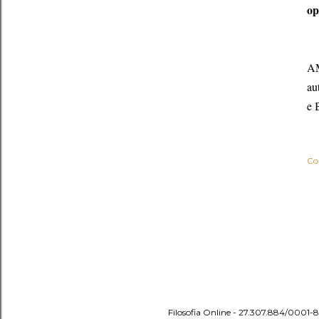
op
AM
au
e 
Co
Filosofia Online - 27.307.884/0001-8