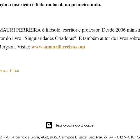
ção a inscrição é feita no local, na primeira aula.
AURI FERREIRA é filósofo, escritor e professor. Desde 2006 ministra c
tor do livro "Singularidades Criadoras". É também autor de livros sobre
www.amauriferreira.com
Bergson. Visite:
mpartilhar
Tecnologia do Blogger
8 - Al. Ribeiro da Silva, 482, 905, Campos Elíseos, São Paulo, SP - 01217-010. 