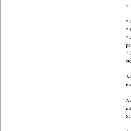
vi
* 
* 
* 
pe
* 
etc
Au
e 
Au
e 
Sc