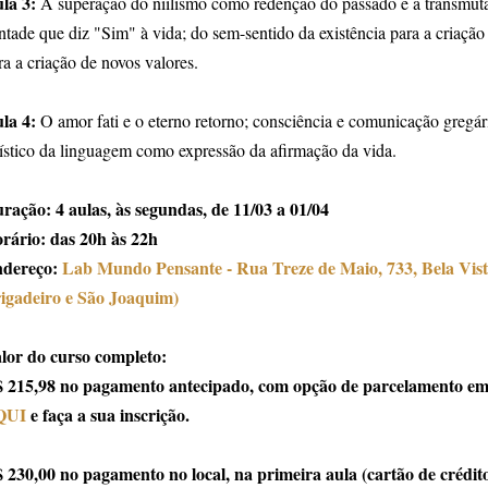
la 3:
A superação do niilismo como redenção do passado e a transmuta
ntade que diz "Sim" à vida; do sem-sentido da existência para a criação
ra a criação de novos valores.
la 4:
O amor fati e o eterno retorno; consciência e comunicação gregária
tístico da linguagem como expressão da afirmação da vida.
ração: 4 aulas, às segundas, de 11/03 a 01/04
rário: das 20h às 22h
dereço:
Lab Mundo Pensante - Rua Treze de Maio, 733, Bela Vist
igadeiro e São Joaquim)
lor do curso completo:
 215,98 no pagamento antecipado, com opção de parcelamento em 
QUI
e faça a sua inscrição.
 230,00 no pagamento no local, na primeira aula (cartão de crédito