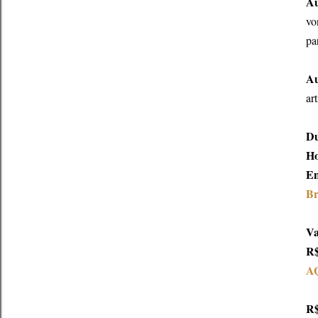
Au
vo
pa
Au
ar
Du
Ho
En
Br
Va
R$
A
R$