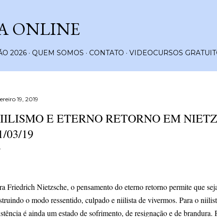
Pular para o conteúdo principal
A ONLINE
O 2026
QUEM SOMOS
CONTATO
VIDEOCURSOS GRATUIT
ereiro 19, 2019
IILISMO E ETERNO RETORNO EM NIETZ
1/03/19
ra Friedrich Nietzsche, o pensamento do eterno retorno permite que sej
struindo o modo ressentido, culpado e niilista de vivermos. Para o niilis
istência é ainda um estado de sofrimento, de resignação e de brandura.