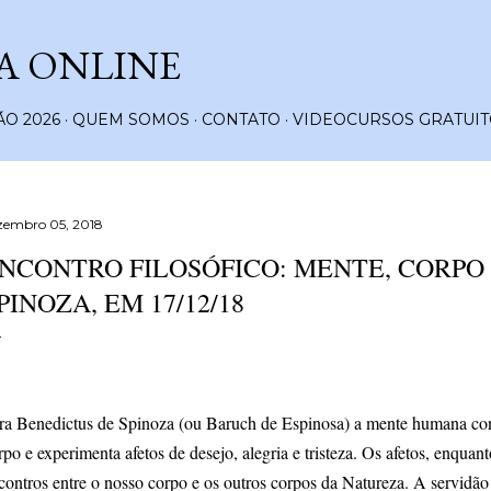
Pular para o conteúdo principal
A ONLINE
O 2026
QUEM SOMOS
CONTATO
VIDEOCURSOS GRATUIT
zembro 05, 2018
NCONTRO FILOSÓFICO: MENTE, CORPO
PINOZA, EM 17/12/18
ra Benedictus de Spinoza (ou Baruch de Espinosa) a mente humana co
rpo e experimenta afetos de desejo, alegria e tristeza. Os afetos, enqua
contros entre o nosso corpo e os outros corpos da Natureza. A servid