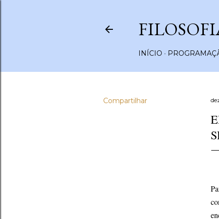
FILOSOFI
INÍCIO
PROGRAMAÇÃ
Compartilhar
de
E
S
Pa
co
en