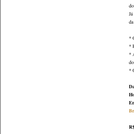
do
Já
da
* 
* 
* 
do
* 
Da
Ho
En
Br
R$