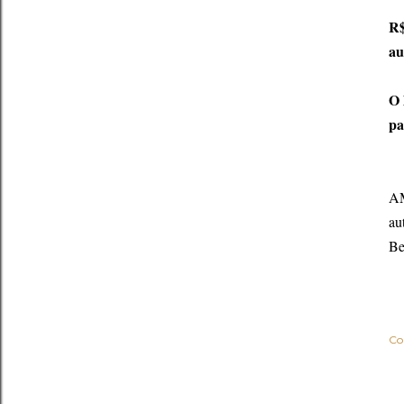
R$
au
O 
pa
AM
au
Be
Co