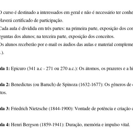
O curso é destinado a interessados em geral e não é necessário ter conhe
Haverá certificado de participação.
Cada aula é dividida em três partes: na primeira parte, exposição dos co
rguntas dos alunos; na terceira parte, exposição dos conceitos.
Os alunos receberão por e-mail os áudios das aulas e material complemen
.).
la 1:
Epicuro (341 a.c - 271 ou 270 a.c.): Os átomos, os prazeres e a hi
la 2:
Benedictus (ou Baruch) de Spinoza (1632-1677): Os gêneros de 
etos.
la 3:
Friedrich Nietzsche (1844-1900): Vontade de potência e criação d
la 4:
Henri Bergson (1859-1941): Duração, memória e impulso vital.