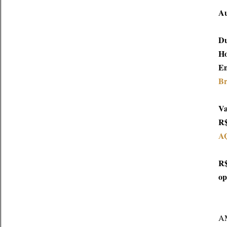
Au
Du
Ho
En
Br
Va
R$
A
R$
op
AM