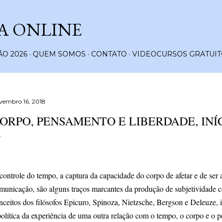
Pular para o conteúdo principal
A ONLINE
O 2026
QUEM SOMOS
CONTATO
VIDEOCURSOS GRATUIT
vembro 16, 2018
ORPO, PENSAMENTO E LIBERDADE, INÍCI
controle do tempo, a captura da capacidade do corpo de afetar e de ser a
municação, são alguns traços marcantes da produção de subjetividade 
nceitos dos filósofos Epicuro, Spinoza, Nietzsche, Bergson e Deleuze, i
política da experiência de uma outra relação com o tempo, o corpo e o 