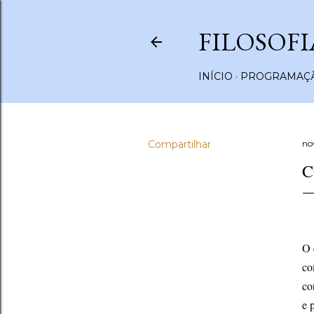
FILOSOFI
INÍCIO
PROGRAMAÇÃ
Compartilhar
no
C
O 
co
co
e 