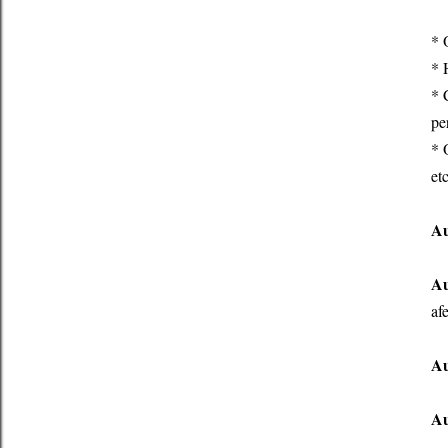
* 
* 
* 
pe
* 
etc
Au
Au
af
Au
Au