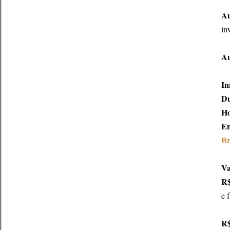
Au
in
Au
In
Du
Ho
En
Br
Va
R$
e 
R$