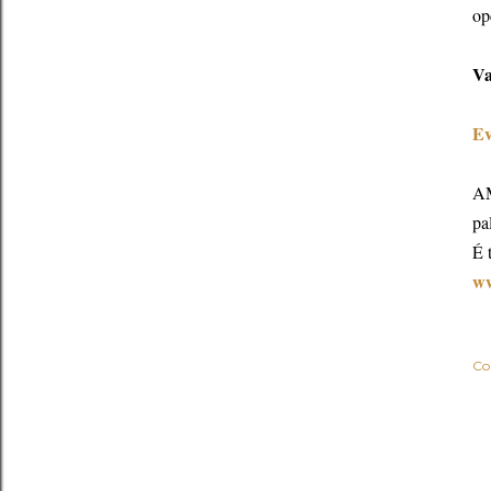
op
Va
Ev
AM
pa
É 
ww
Co