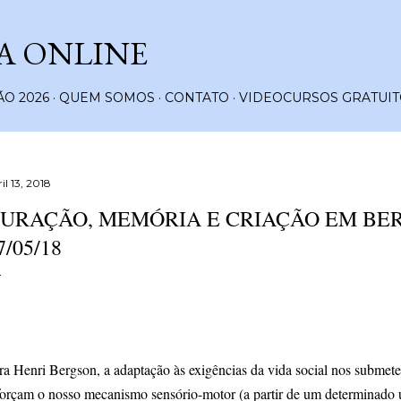
Pular para o conteúdo principal
A ONLINE
O 2026
QUEM SOMOS
CONTATO
VIDEOCURSOS GRATUIT
il 13, 2018
URAÇÃO, MEMÓRIA E CRIAÇÃO EM BER
7/05/18
ra Henri Bergson, a adaptação às exigências da vida social nos submete
forçam o nosso mecanismo sensório-motor (a partir de um determinado u