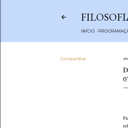
FILOSOFI
INÍCIO
PROGRAMAÇÃ
Compartilhar
abr
D
0
Pa
re