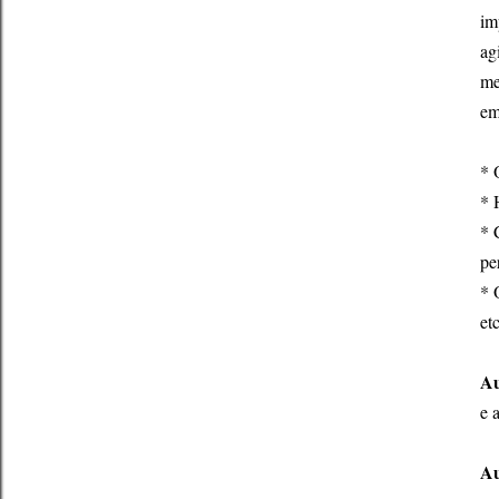
im
ag
me
em
* 
* 
* 
pe
* 
etc
Au
e 
Au