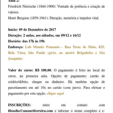
Aula 2:
Friedrich Nietzsche (1844-1900): Vontade de potência e criação de
valores.
Henri Bergson (1859-1941): Duração, memória e impulso vital.
Início: 09 de Dezembro de 2017
Duração: 2 aulas, aos sábados, em 09/12 e 16/12
Horário: das 17h às 19h
Endereço:
Lab Mundo Pensante - Rua Treze de Maio, 825,
Bela Vista, São Paulo (próx. ao metrô Brigadeiro e São
Joaquim)
Valor do curso: R$ 100,00.
O pagamento é feito no local do
curso, na primeira aula. Opções de pagamento: cartão de
crédito/débito, cheque ou dinheiro. Há também opção de
parcelamento em até 10x no cartão (com juros). Para efetuar o
clique aqui
pagamento por esta opção,
INSCRIÇÕES:
entre em contato com
filosofia@amauriferreira.com
e informe o nome completo e e-