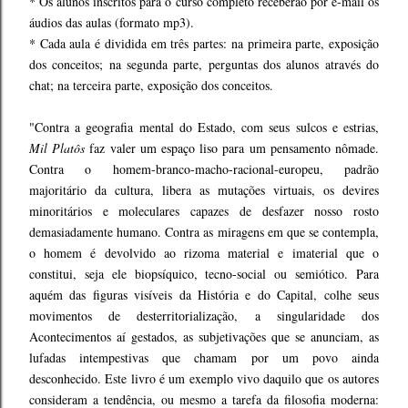
* Os alunos inscritos para o curso completo receberão por e-mail os
áudios das aulas (formato mp3).
* Cada aula é dividida em três partes: na primeira parte, exposição
dos conceitos; na segunda parte, perguntas dos alunos através do
chat; na terceira parte, exposição dos conceitos.
"Contra a geografia mental do Estado, com seus sulcos e estrias,
Mil Platôs
faz valer um espaço liso para um pensamento nômade.
Contra o homem-branco-macho-racional-europeu, padrão
majoritário da cultura, libera as mutações virtuais, os devires
minoritários e moleculares capazes de desfazer nosso rosto
demasiadamente humano. Contra as miragens em que se contempla,
o homem é devolvido ao rizoma material e imaterial que o
constitui, seja ele biopsíquico, tecno-social ou semiótico. Para
aquém das figuras visíveis da História e do Capital, colhe seus
movimentos de desterritorialização, a singularidade dos
Acontecimentos aí gestados, as subjetivações que se anunciam, as
lufadas intempestivas que chamam por um povo ainda
desconhecido. Este livro é um exemplo vivo daquilo que os autores
consideram a tendência, ou mesmo a tarefa da filosofia moderna: