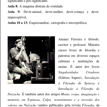
significante e pós-significante.
Aula 8:
A máquina abstrata de rostidade.
Aula 9:
Devir-animal, devir-mulher, devir-criança e devir-
imperceptível.
Aulas 10 a 13:
Esquizoanálise, cartografia e micropolítica.
Amauri Ferreira é filósofo,
escritor e professor. Ministra
cursos livres de filosofia e
palestras em diversos espaços
culturais e instituições de
ensino. É autor dos livros
Singularidades Criadoras
(Editora Sapere),
Introdução
à Filosofia de Spinoza
e
Introdução à Filosofia de
Nietzsche.
É também autor dos artigos
Mente, corpo, imaginação e
memória em Espinosa
,
Culpa, ressentimento e a inversão dos
valores em Nietzsche
(ambos publicados pela revista
Filosofia
, da