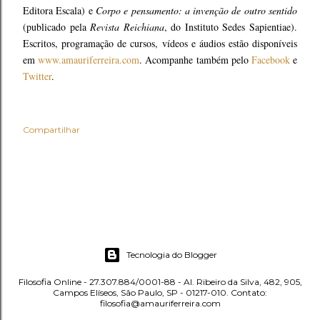
Editora Escala) e
Corpo e pensamento: a invenção de outro sentido
(publicado pela
Revista Reichiana
, do Instituto Sedes Sapientiae).
Escritos, programação de cursos, vídeos e áudios estão disponíveis
em
www.amauriferreira.com
. Acompanhe também pelo
Facebook
e
Twitter
.
Compartilhar
Tecnologia do Blogger
Filosofia Online - 27.307.884/0001-88 - Al. Ribeiro da Silva, 482, 905,
Campos Elíseos, São Paulo, SP - 01217-010. Contato:
filosofia@amauriferreira.com