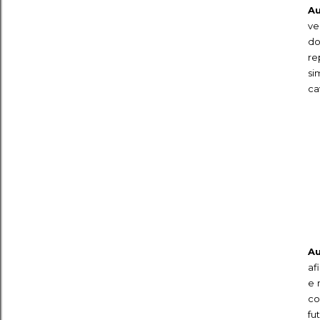
A
ve
do
re
si
ca
A
af
e 
co
fu