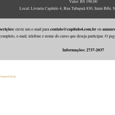
Valor: R$ 190,00
Local: Livraria Capítulo 4, Rua Tabapuã 830, Itaim Bibi, 
scrições:
contato@capitulo4.com.br
amaure
envie um e-mail para
ou
completo, e-mail, telefone e nome do curso que deseja participar. O pag
Informações: 2737-2037
mpartilhar