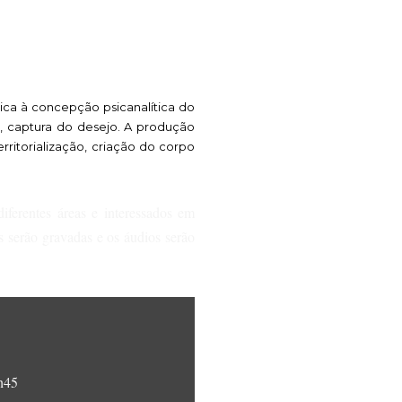
tica à concepção psicanalítica do
, captura do desejo. A produção
rritorialização, criação do corpo
diferentes áreas e interessados em
as serão gravadas e os áudios serão
0h45