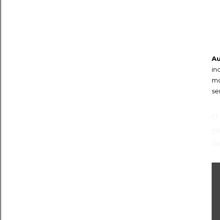
Au
in
mo
se
O 
ge
di