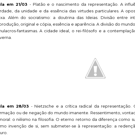
ula em 21/03
- Platão e o nascimento da representação. A influ
rdade, da unidade e da essência das virtudes particulares. A opos
xa. Além do socratismo: a doutrina das Ideias. Divisão entre int
produção, original e cópia, essência e aparência. A divisão do mundo 
mulacros-fantasmas. A cidade ideal, o rei-filósofo e a contemplaç
verna.
ula em 28/03
- Nietzsche e a crítica radical da representação.
irmação ou de negação do mundo imanente. Ressentimento, vontad
moral: o niilismo na filosofia. O eterno retorno da diferença como 
mo invenção de si, sem submeter-se à representação: a redenç
turo.