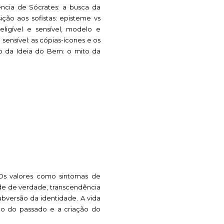
ência de Sócrates: a busca da
ição aos sofistas: episteme vs
eligível e sensível, modelo e
sensível: as cópias-ícones e os
ão da Ideia do Bem: o mito da
 Os valores como sintomas de
e de verdade, transcendência
subversão da identidade. A vida
ão do passado e a criação do