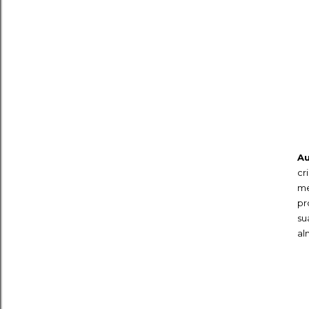
A
cr
me
pr
su
al