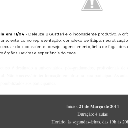
la em 11/04
Deleuze & Guattari e o inconsciente produtivo. A crí
-
consciente como representação: complexo de Édipo, neurotização
lecular do inconsciente: desejo, agenciamento, linha de fuga, deste
m órgãos. Devires e experiência do caos.
curso é destinado a universitários, pós-graduandos, profissionais de 
ral. Não é necessário ter formação em filosofia para participar. As aul
sponibilizados aos participantes.
21 de Março de 2011
Início:
Duração: 4 aulas
Horário: às segundas-feiras, das 19h às 2