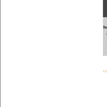
In
Co