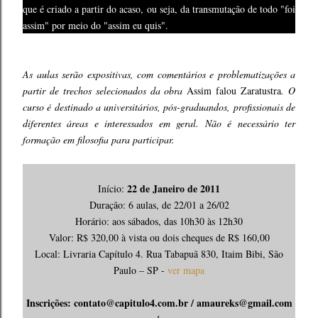
que é criado a partir do acaso, ou seja, da transmutação de todo "foi
assim" por meio do "assim eu quis".
As aulas serão expositivas, com comentários e problematizações a
partir de trechos selecionados da obra
Assim falou Zaratustra
. O
curso é destinado a universitários, pós-graduandos, profissionais de
diferentes áreas e interessados em geral. Não é necessário ter
formação em filosofia para participar.
22 de Janeiro de 2011
Início:
Duração: 6 aulas, de 22/01 a 26/02
Horário: aos sábados, das 10h30 às 12h30
Valor: R$ 320,00 à vista ou dois cheques de R$ 160,00
Local: Livraria Capítulo 4. Rua Tabapuã 830, Itaim Bibi, São
Paulo – SP -
ver mapa
Inscrições:
contato@capitulo4.com.br /
amaureks@gmail.com