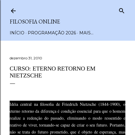
Pular para o conteúdo principal
FILOSOFIA ONLINE
INÍCIO
PROGRAMAÇÃO 2026
MAIS…
dezembro 31, 2010
CURSO: ETERNO RETORNO EM
NIETZSCHE
Idéia central na filosofia de Friedrich Nietzsche (1844-1900), o
eterno retorno da diferença é condição essencial para que o homem
realize a redenção do passado, eliminando o modo ressentido e
reativo de viver, tornando-se capaz de criar o seu futuro. Portanto,
não se trata do futuro prometido, que é objeto de esperança, mas