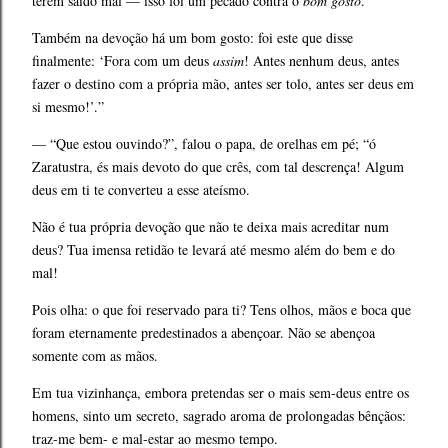
terem saído mal — isso foi um pecado contra o
bom gosto
.
Também na devoção há um bom gosto: foi este que disse
finalmente: ‘Fora com um deus
assim
! Antes nenhum deus, antes
fazer o destino com a própria mão, antes ser tolo, antes ser deus em
si mesmo!’.”
— “Que estou ouvindo?”, falou o papa, de orelhas em pé; “ó
Zaratustra, és mais devoto do que crês, com tal descrença! Algum
deus em ti te converteu a esse ateísmo.
Não é tua própria devoção que não te deixa mais acreditar num
deus? Tua imensa retidão te levará até mesmo além do bem e do
mal!
Pois olha: o que foi reservado para ti? Tens olhos, mãos e boca que
foram eternamente predestinados a abençoar. Não se abençoa
somente com as mãos.
Em tua vizinhança, embora pretendas ser o mais sem-deus entre os
homens, sinto um secreto, sagrado aroma de prolongadas bênçãos:
traz-me bem- e mal-estar ao mesmo tempo.