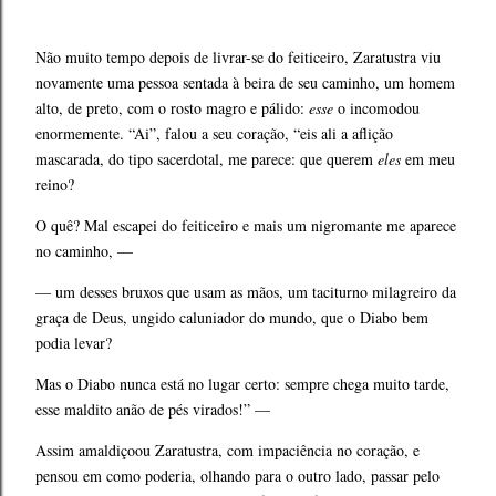
Não muito tempo depois de livrar-se do feiticeiro, Zaratustra viu
novamente uma pessoa sentada à beira de seu caminho, um homem
alto, de preto, com o rosto magro e pálido:
esse
o incomodou
enormemente. “Ai”, falou a seu coração, “eis ali a aflição
mascarada, do tipo sacerdotal, me parece: que querem
eles
em meu
reino?
O quê? Mal escapei do feiticeiro e mais um nigromante me aparece
no caminho, —
— um desses bruxos que usam as mãos, um taciturno milagreiro da
graça de Deus, ungido caluniador do mundo, que o Diabo bem
podia levar?
Mas o Diabo nunca está no lugar certo: sempre chega muito tarde,
esse maldito anão de pés virados!” —
Assim amaldiçoou Zaratustra, com impaciência no coração, e
pensou em como poderia, olhando para o outro lado, passar pelo