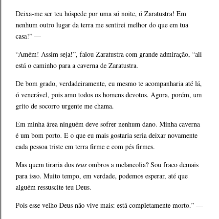
Deixa-me ser teu hóspede por uma só noite, ó Zaratustra! Em
nenhum outro lugar da terra me sentirei melhor do que em tua
casa!” —
“Amém! Assim seja!”, falou Zaratustra com grande admiração, “ali
está o caminho para a caverna de Zaratustra.
De bom grado, verdadeiramente, eu mesmo te acompanharia até lá,
ó venerável, pois amo todos os homens devotos. Agora, porém, um
grito de socorro urgente me chama.
Em minha área ninguém deve sofrer nenhum dano. Minha caverna
é um bom porto. E o que eu mais gostaria seria deixar novamente
cada pessoa triste em terra firme e com pés firmes.
Mas quem tiraria dos
teus
ombros a melancolia? Sou fraco demais
para isso. Muito tempo, em verdade, podemos esperar, até que
alguém ressuscite teu Deus.
Pois esse velho Deus não vive mais: está completamente morto.” —