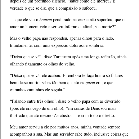
depois de um profundo silêncio, “sabes como ele morreu? É
verdade o que se diz, que a compaixão o sufocou,
— que ele viu o
homem
pendurado na cruz e não suportou, que o
amor ao homem veio a ser seu inferno e, afinal, sua morte?” — —
Mas o velho papa não respondeu, apenas olhou para o lado,
timidamente, com uma expressão dolorosa e sombria.
“Deixa que se vá”, disse Zaratustra após uma longa reflexão, ainda
olhando fixamente os olhos do velho.
“Deixa que se vá, ele acabou. E, embora te faça honra só falares
bem desse morto, sabes tão bem quanto eu
quem
era; e que
estranhos caminhos ele seguia.”
“Falando entre três olhos”, disse o velho papa com ar divertido
(pois ele era cego de um olho), “em coisas de Deus sou mais
ilustrado que até mesmo Zaratustra — e com todo o direito.
Meu amor serviu a ele por muitos anos, minha vontade sempre
acompanhou a sua. Mas um servidor sabe tudo, inclusive coisas que