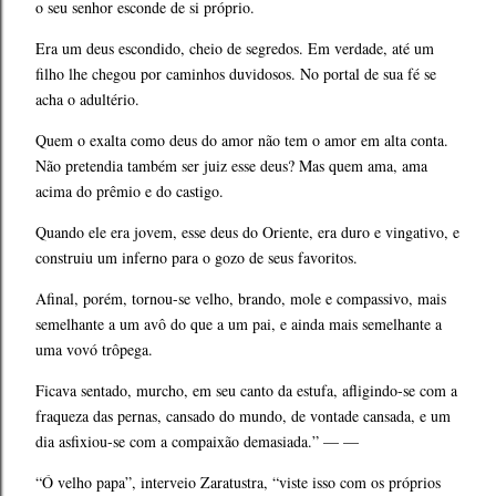
o seu senhor esconde de si próprio.
Era um deus escondido, cheio de segredos. Em verdade, até um
filho lhe chegou por caminhos duvidosos. No portal de sua fé se
acha o adultério.
Quem o exalta como deus do amor não tem o amor em alta conta.
Não pretendia também ser juiz esse deus? Mas quem ama, ama
acima do prêmio e do castigo.
Quando ele era jovem, esse deus do Oriente, era duro e vingativo, e
construiu um inferno para o gozo de seus favoritos.
Afinal, porém, tornou-se velho, brando, mole e compassivo, mais
semelhante a um avô do que a um pai, e ainda mais semelhante a
uma vovó trôpega.
Ficava sentado, murcho, em seu canto da estufa, afligindo-se com a
fraqueza das pernas, cansado do mundo, de vontade cansada, e um
dia asfixiou-se com a compaixão demasiada.” — —
“Ó velho papa”, interveio Zaratustra, “viste isso com os próprios