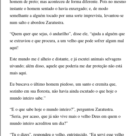
homem de preto; mas aconteceu de forma diferente. Pois no mesmo
instante o homem sentado o havia enxergado; e, de modo
semelhante a alguém tocado por uma sorte imprevista, levantou-se
num salto e abordou Zaratustra.
“Quem quer que sejas, ó andarilho”, disse ele, “ajuda a alguém que
se extraviou e que procura, a um velho que pode sofrer algum mal
aqui!
Este mundo me é alheio e distante, e já escutei animais selvagens
uivando; além disso, aquele que poderia me dar proteção não está
mais aqui.
Eu buscava o último homem piedoso, um santo e eremita que,
sozinho em sua floresta, não havia ainda escutado o que hoje o
mundo inteiro sabe.”
“E o que sabe hoje o mundo inteiro?”, perguntou Zaratustra.
“Seria, por acaso, que já não vive mais o velho Deus em quem o
mundo inteiro acreditou um dia?”
“Tu o dizes”, respondeu o velho, entristecido. “Eu servi esse velho